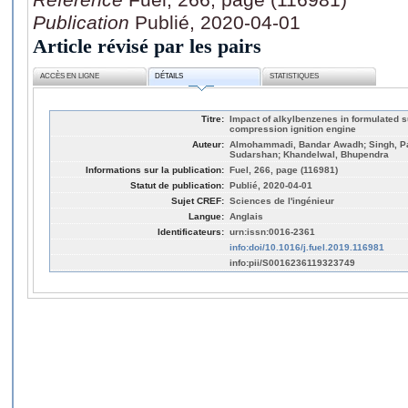
Publication
Publié, 2020-04-01
Article révisé par les pairs
ACCÈS EN LIGNE
DÉTAILS
STATISTIQUES
Titre:
Impact of alkylbenzenes in formulated su
compression ignition engine
Auteur:
Almohammadi, Bandar Awadh; Singh, Pa
Sudarshan; Khandelwal, Bhupendra
Informations sur la publication:
Fuel, 266, page (116981)
Statut de publication:
Publié, 2020-04-01
Sujet CREF:
Sciences de l'ingénieur
Langue:
Anglais
Identificateurs:
urn:issn:0016-2361
info:doi/10.1016/j.fuel.2019.116981
info:pii/S0016236119323749