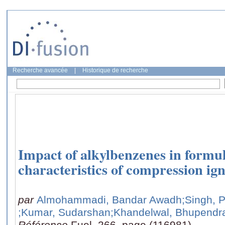
Recherche avancée
|
Historique de recherche
Impact of alkylbenzenes in formul
characteristics of compression ign
par
Almohammadi, Bandar Awadh
;Singh, 
;Kumar, Sudarshan
;Khandelwal, Bhupendr
Référence
Fuel, 266, page (116981)