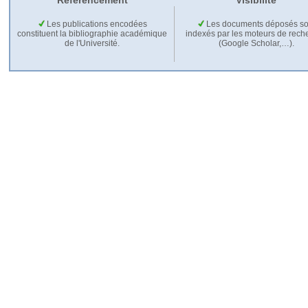
Référencement
Visibilité
Les publications encodées
Les documents déposés so
constituent la bibliographie académique
indexés par les moteurs de rech
de l'Université.
(Google Scholar,…).