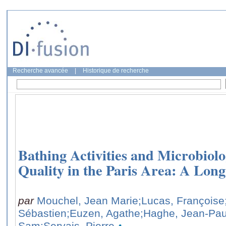
Recherche avancée
|
Historique de recherche
Bathing Activities and Microbiol
Quality in the Paris Area: A Lon
par
Mouchel, Jean Marie
;Lucas, Françoise
Sébastien
;Euzen, Agathe
;Haghe, Jean-Pau
Sam
;Servais, Pierre