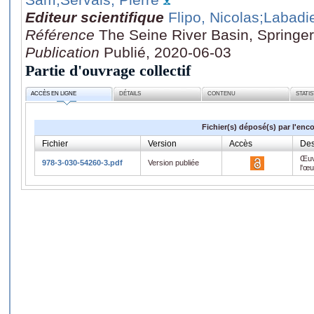
Editeur scientifique
Flipo, Nicolas
;Labadie
Référence
The Seine River Basin, Springer
Publication
Publié, 2020-06-03
Partie d'ouvrage collectif
ACCÈS EN LIGNE
DÉTAILS
CONTENU
STATI
Fichier(s) déposé(s) par l'enc
Fichier
Version
Accès
Des
Œuv
978-3-030-54260-3.pdf
Version publiée
l'œ