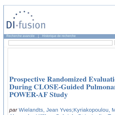
Recherche avancée
|
Historique de recherche
Prospective Randomized Evaluati
During CLOSE-Guided Pulmonary
POWER-AF Study
par
Wielandts, Jean Yves
;Kyriakopoulou, 