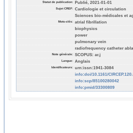
Statut de publication:
Publié, 2021-01-01
Sujet CREF:
Cardiologie et circulation
Sciences bio-médicales et a
Mots-clés:
atrial fibrillation
biophysics
power
pulmonary vein
radiofrequency catheter abla
Note générale:
SCOPUS: ar.j
Langue:
Anglais
Identificateurs:
urn:issn:1941-3084
info:doi/10.1161/CIRCEP.120
info:scp/85100280042
info:pmid/33300809