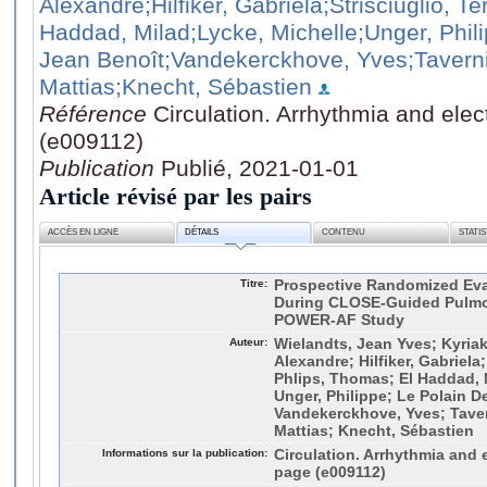
Alexandre
;Hilfiker, Gabriela
;Strisciuglio, T
Haddad, Milad
;Lycke, Michelle
;Unger, Phil
Jean Benoît
;Vandekerckhove, Yves
;Tavern
Mattias
;Knecht, Sébastien
Référence
Circulation. Arrhythmia and elec
(e009112)
Publication
Publié, 2021-01-01
Article révisé par les pairs
ACCÈS EN LIGNE
DÉTAILS
CONTENU
STATI
Titre:
Prospective Randomized Eva
During CLOSE-Guided Pulmon
POWER-AF Study
Auteur:
Wielandts, Jean Yves; Kyria
Alexandre; Hilfiker, Gabriela;
Phlips, Thomas; El Haddad, M
Unger, Philippe; Le Polain D
Vandekerckhove, Yves; Taver
Mattias; Knecht, Sébastien
Informations sur la publication:
Circulation. Arrhythmia and e
page (e009112)