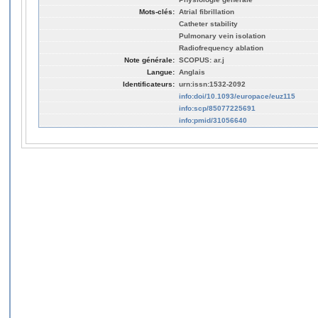
Mots-clés:
Atrial fibrillation
Catheter stability
Pulmonary vein isolation
Radiofrequency ablation
Note générale:
SCOPUS: ar.j
Langue:
Anglais
Identificateurs:
urn:issn:1532-2092
info:doi/10.1093/europace/euz115
info:scp/85077225691
info:pmid/31056640