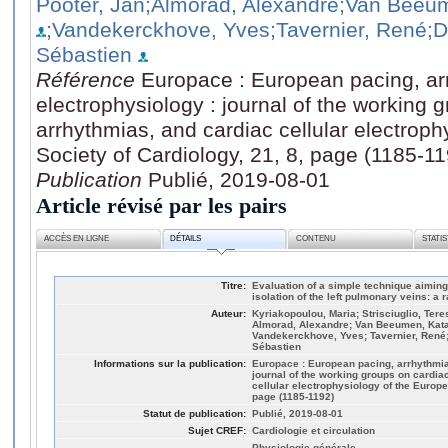
Pooter, Jan
;Almorad, Alexandre
;Van Beeum
;Vandekerckhove, Yves
;Tavernier, René
;D
Sébastien
Référence
Europace : European pacing, ar
electrophysiology : journal of the working 
arrhythmias, and cardiac cellular electrop
Society of Cardiology, 21, 8, page (1185-1
Publication
Publié, 2019-08-01
Article révisé par les pairs
ACCÈS EN LIGNE
DÉTAILS
CONTENU
STATI
Titre:
Evaluation of a simple technique aiming 
isolation of the left pulmonary veins: a
Auteur:
Kyriakopoulou, Maria; Strisciuglio, Tere
Almorad, Alexandre; Van Beeumen, Katar
Vandekerckhove, Yves; Tavernier, René;
Sébastien
Informations sur la publication:
Europace : European pacing, arrhythmia
journal of the working groups on cardia
cellular electrophysiology of the Europe
page (1185-1192)
Statut de publication:
Publié, 2019-08-01
Sujet CREF:
Cardiologie et circulation
Physiologie générale