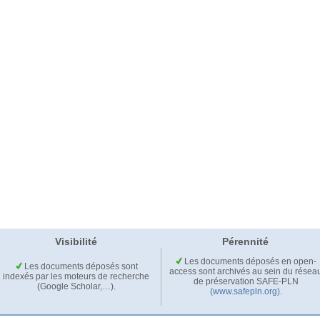
Visibilité
Pérennité
Les documents déposés en open-
Les documents déposés sont
access sont archivés au sein du résea
indexés par les moteurs de recherche
de préservation SAFE-PLN
(Google Scholar,…).
(www.safepln.org)
.