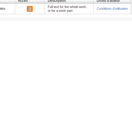
Accès
Description
Droits d'auteur
Full text for the whole work,
liée
Conditions d'utilisation
or for a work part