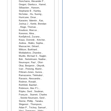
Goncharov, Alexander F ,
Gregori, Gianluca , Hamel,
Sébastien , Hansen,
Stephanie B , Hartley,
Nicholas , Hu, Suxing ,
Hurricane, Omar ,
Karasiev, Valentin , Kas,
Joshua J , Kettle, Brendan
, Kluge, Thomas ,
Knudson, Marcus ,
Kononov, Alina ,
Konôpková, Zuzana ,
Kraus, Dominik , Kritcher,
Andrea , Malko, Sophia ,
Massacrier, Gérard ,
Militzer, Burkhard ,
Moldabekov, Zhandos ,
Murillo, Michael S , Nagler,
Bob , Nettelmann, Nadine ,
Neumayer, Paul , Ofori-
Okai, Benjamin , Oleynik,
Ivan , Preising, Martin ,
Pribram-Jones, Aurora ,
Ramazanov, Tlekkabul ,
Ravasio, Alessandra ,
Redmer, Ronald ,
Rethfeld, Baerbel ,
Robinson, Alex P L ,
Röpke, Gerd , Soubiran,
François , Starrett, Charles
, Steinle-Neumann, Gerd ,
Sterne, Phillip , Tanaka,
Shigenori , Thompson,
Aidan P , Trickey, Samuel ,