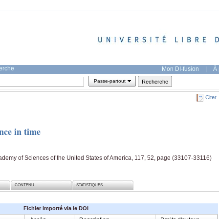
herche
Mon DI-fusion
|
À 
Passe-partout
Citer
nce in time
ademy of Sciences of the United States of America, 117, 52, page (33107-33116)
CONTENU
STATISTIQUES
Fichier importé via le DOI