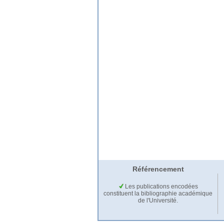
Référencement
Les publications encodées
constituent la bibliographie académique
de l'Université.