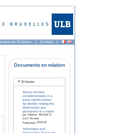
propos de DI-fusion
|
Contact
|
Documents en relation
DI-fusion
Boson–fermion
complementarity in a
linear interferometer:
An identity relating the
determinant and
permanent of a matrix
par Jabbour, Michael G. ,
Cerf, Nicolas
2026-05
Publication
Information and
Majorization Theory for