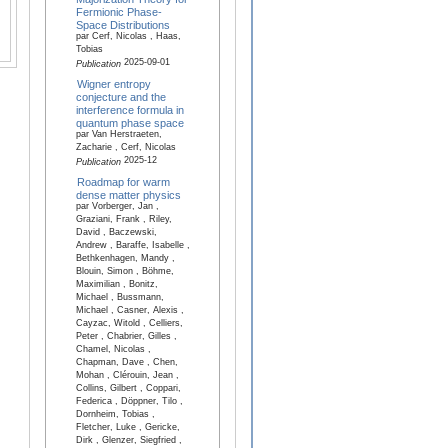
Fermionic Phase-
Space Distributions
par Cerf, Nicolas , Haas,
Tobias
2025-09-01
Publication
Wigner entropy
conjecture and the
interference formula in
quantum phase space
par Van Herstraeten,
Zacharie , Cerf, Nicolas
2025-12
Publication
Roadmap for warm
dense matter physics
par Vorberger, Jan ,
Graziani, Frank , Riley,
David , Baczewski,
Andrew , Baraffe, Isabelle ,
Bethkenhagen, Mandy ,
Blouin, Simon , Böhme,
Maximilian , Bonitz,
Michael , Bussmann,
Michael , Casner, Alexis ,
Cayzac, Witold , Celliers,
Peter , Chabrier, Gilles ,
Chamel, Nicolas ,
Chapman, Dave , Chen,
Mohan , Clérouin, Jean ,
Collins, Gilbert , Coppari,
Federica , Döppner, Tilo ,
Dornheim, Tobias ,
Fletcher, Luke , Gericke,
Dirk , Glenzer, Siegfried ,