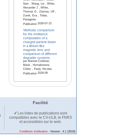
Vinci, Tommaso , Vinko,
Sam , Wang, Lei , White,
Alexander J , White,
Thomas G , Zastrau, Ulf ,
Zurek, Eva , Tolias,
Panagiotis
2026-07-15
Publication
Methods comparison
for the emittance
computation of a
charged particle beam
in a lithium-like
magnetic lens and
comparison of different
degrader systems
par Mannie-Corbisier,
Marie , Hernalsteens,
Cédric , Pauly, Nicolas
2026-09
Publication
Facilité
Les listes de publications sont
u
compatibles avec le CV-ULB, le FNRS
et accessibles sur le web.
Conditions d'utilisation
- Version : 4.1 (2019)