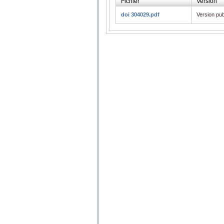
Fichier
Version
doi 304029.pdf
Version pub