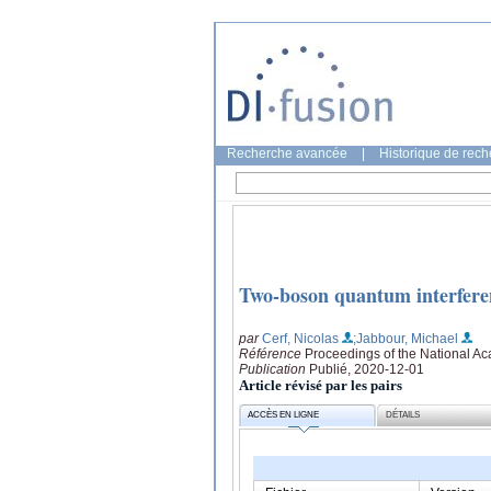
Recherche avancée
|
Historique de rec
Two-boson quantum interfere
par
Cerf, Nicolas
;Jabbour, Michael
Référence
Proceedings of the National Ac
Publication
Publié, 2020-12-01
Article révisé par les pairs
ACCÈS EN LIGNE
DÉTAILS