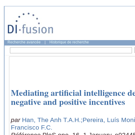
Recherche avancée
|
Historique de recherche
Mediating artificial intelligence
negative and positive incentives
par
Han, The Anh T.A.H.
;Pereira, Luís Mon
Francisco F.C.
Référence
PloS one, 16, 1 January, e0244