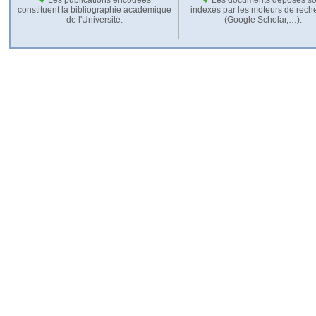
constituent la bibliographie académique
indexés par les moteurs de rech
de l'Université.
(Google Scholar,…).