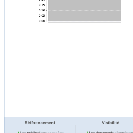
Référencement
Visibilité
Les publications encodées
Les documents déposés so