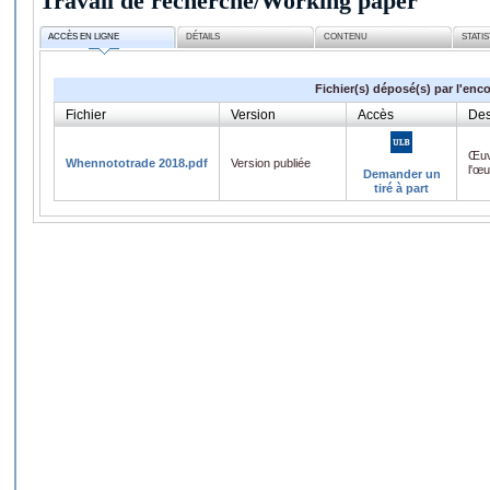
Travail de recherche/Working paper
ACCÈS EN LIGNE
DÉTAILS
CONTENU
STATI
Fichier(s) déposé(s) par l'enc
Fichier
Version
Accès
Des
Œuv
Whennototrade 2018.pdf
Version publiée
l'œ
Demander un
tiré à part