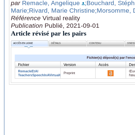
par
Remacle, Angelique
;Bouchard, Stép
Marie
;Rivard, Marie Christine
;Morsomme, 
Référence
Virtual reality
Publication
Publié, 2021-09-01
Article révisé par les pairs
ACCÈS EN LIGNE
DÉTAILS
CONTENU
STATI
Fichier(s) déposé(s) par l'enc
Fichier
Version
Accès
Des
RemacleEtAl
Œuv
Preprint
TeachersSpeechInAVirtualClassroom.pdf
l'œ