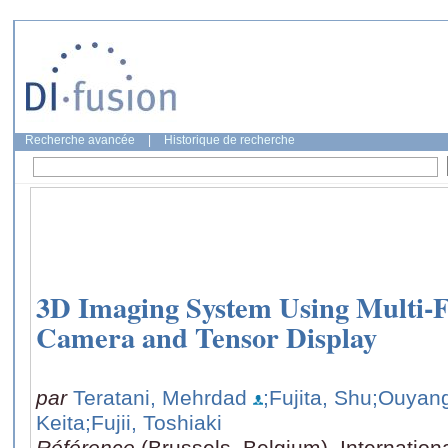
Recherche avancée
|
Historique de recherche
3D Imaging System Using Multi-F
Camera and Tensor Display
par
Teratani, Mehrdad
;Fujita, Shu
;Ouyan
Keita
;Fujii, Toshiaki
Référence
(Brussels, Belgium), Internatio