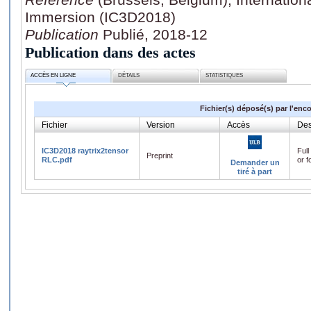
Immersion (IC3D2018)
Publication
Publié, 2018-12
Publication dans des actes
ACCÈS EN LIGNE
DÉTAILS
STATISTIQUES
Fichier(s) déposé(s) par l'enc
Fichier
Version
Accès
Des
IC3D2018 raytrix2tensor
Full
Preprint
RLC.pdf
or f
Demander un
tiré à part