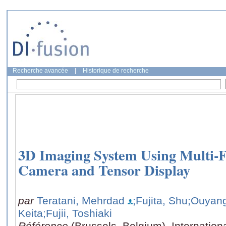
Recherche avancée
|
Historique de recherche
3D Imaging System Using Multi-F
Camera and Tensor Display
par
Teratani, Mehrdad
;Fujita, Shu
;Ouyan
Keita
;Fujii, Toshiaki
Référence
(Brussels, Belgium), Internatio