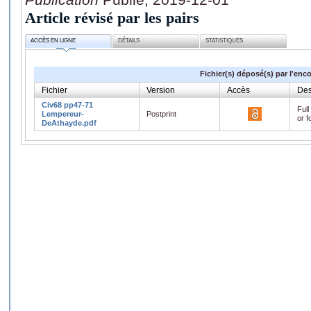
Article révisé par les pairs
ACCÈS EN LIGNE
DÉTAILS
STATISTIQUES
Fichier(s) déposé(s) par l'enc
Fichier
Version
Accès
Des
Civ68 pp47-71
Full
Lempereur-
Postprint
or f
DeAthayde.pdf