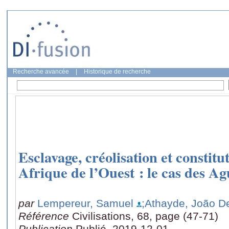
Recherche avancée
|
Historique de recherche
Esclavage, créolisation et constitu
Afrique de l’Ouest : le cas des A
par
Lempereur, Samuel
;Athayde, João D
Référence
Civilisations, 68, page (47-71)
Publication
Publié, 2019-12-01