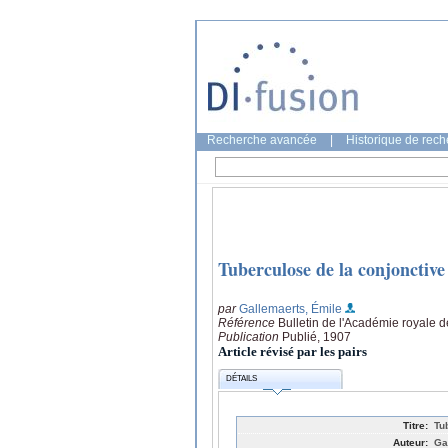
Recherche avancée
|
Historique de rec
Tuberculose de la conjonctive
par
Gallemaerts, Émile
Référence
Bulletin de l'Académie royale
Publication
Publié, 1907
Article révisé par les pairs
DÉTAILS
Titre:
Tu
Auteur:
Ga