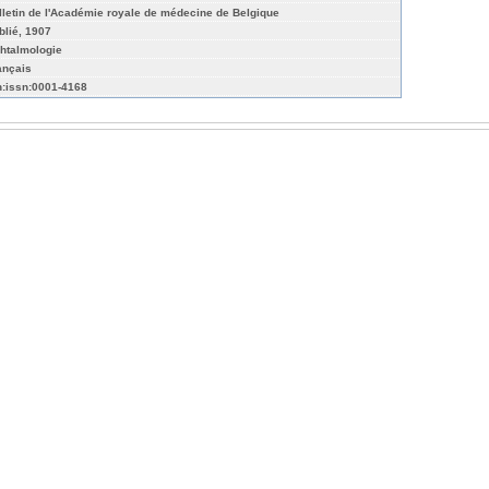
lletin de l'Académie royale de médecine de Belgique
blié, 1907
htalmologie
ançais
n:issn:0001-4168