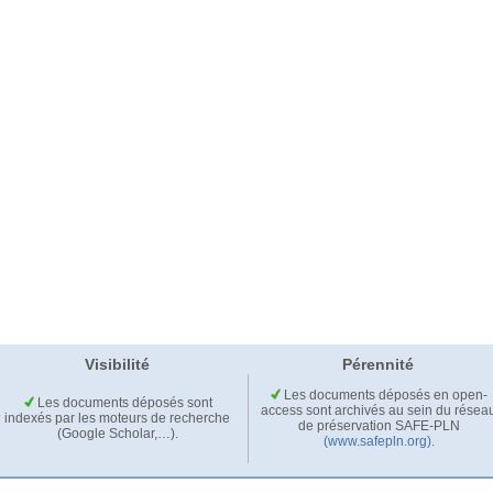
Visibilité
Pérennité
Les documents déposés en open-
Les documents déposés sont
access sont archivés au sein du résea
indexés par les moteurs de recherche
de préservation SAFE-PLN
(Google Scholar,…).
(www.safepln.org)
.