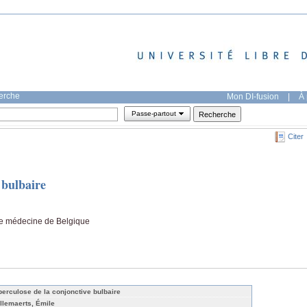
herche
Mon DI-fusion
|
À 
Passe-partout
Citer
 bulbaire
 de médecine de Belgique
berculose de la conjonctive bulbaire
llemaerts, Émile