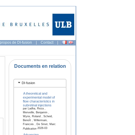
propos de DI-fusion
|
Contact
|
Documents en relation
DI-fusion
A theoretical and
experimental model of
flow characteristics in
subretinal injections
par Ladha, Reza ,
Merveille, Benjamin ,
Wyns, Roland , Scheid,
Benoît , Willermain,
Francois , De Smet, Marc
2026-03
Publication
Advancing