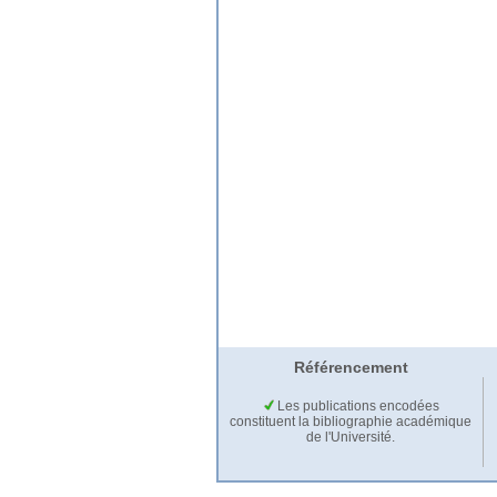
Référencement
Les publications encodées
constituent la bibliographie académique
de l'Université.