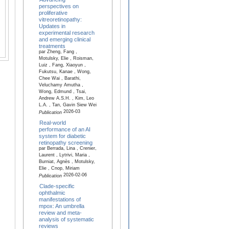
perspectives on
proliferative
vitreoretinopathy:
Updates in
experimental research
and emerging clinical
treatments
par Zheng, Fang ,
Motulsky, Elie , Roisman,
Luiz , Fang, Xiaoyun ,
Fukutsu, Kanae , Wong,
Chee Wai , Barathi,
Veluchamy Amutha ,
Wong, Edmund , Tsai,
Andrew A.S.H. , Kim, Leo
L.A. , Tan, Gavin Siew Wei
2026-03
Publication
Real-world
performance of an AI
system for diabetic
retinopathy screening
par Berrada, Lina , Crenier,
Laurent , Lytrivi, Maria ,
Burniat, Agnès , Motulsky,
Elie , Cnop, Miriam
2026-02-06
Publication
Clade-specific
ophthalmic
manifestations of
mpox: An umbrella
review and meta-
analysis of systematic
reviews