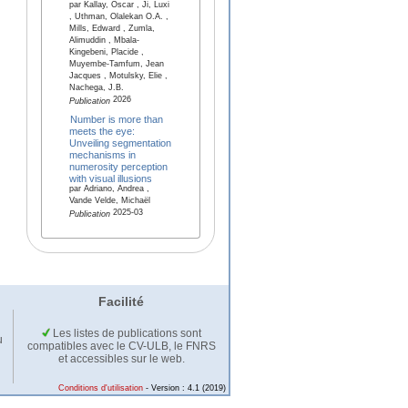
par Kallay, Oscar , Ji, Luxi
, Uthman, Olalekan O.A. ,
Mills, Edward , Zumla,
Alimuddin , Mbala-
Kingebeni, Placide ,
Muyembe-Tamfum, Jean
Jacques , Motulsky, Elie ,
Nachega, J.B.
2026
Publication
Number is more than
meets the eye:
Unveiling segmentation
mechanisms in
numerosity perception
with visual illusions
par Adriano, Andrea ,
Vande Velde, Michaël
2025-03
Publication
Facilité
Les listes de publications sont
u
compatibles avec le CV-ULB, le FNRS
et accessibles sur le web.
Conditions d'utilisation
- Version : 4.1 (2019)