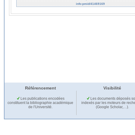
info:pmid/41469169
Référencement
Visibilité
Les publications encodées
Les documents déposés so
constituent la bibliographie académique
indexés par les moteurs de rech
de l'Université.
(Google Scholar,…).