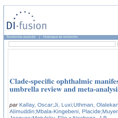
Recherche avancée
|
Historique de recherche
Clade-specific ophthalmic manife
umbrella review and meta-analysis
par
Kallay, Oscar
;Ji, Luxi
;Uthman, Olalekan
Alimuddin
;Mbala-Kingebeni, Placide
;Muye
Jacques
;Motulsky, Elie
;Nachega, J.B.