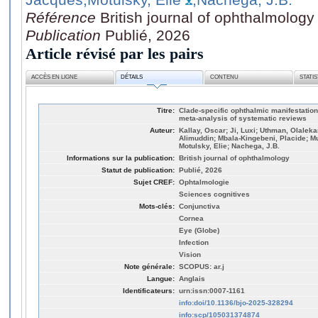
Référence
British journal of ophthalmology
Publication
Publié, 2026
Article révisé par les pairs
ACCÈS EN LIGNE
DÉTAILS
CONTENU
STATI
Titre:
Clade-specific ophthalmic manifestatio
meta-analysis of systematic reviews
Auteur:
Kallay, Oscar; Ji, Luxi; Uthman, Olaleka
Alimuddin; Mbala-Kingebeni, Placide;
Motulsky, Elie; Nachega, J.B.
Informations sur la publication:
British journal of ophthalmology
Statut de publication:
Publié, 2026
Sujet CREF:
Ophtalmologie
Sciences cognitives
Mots-clés:
Conjunctiva
Cornea
Eye (Globe)
Infection
Vision
Note générale:
SCOPUS: ar.j
Langue:
Anglais
Identificateurs:
urn:issn:0007-1161
info:doi/10.1136/bjo-2025-328294
info:scp/105031374874