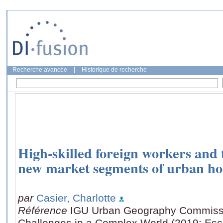
Recherche avancée
|
Historique de recherche
High-skilled foreign workers and
new market segments of urban hou
par
Casier, Charlotte
Référence
IGU Urban Geography Commissi
Challenges in a Complex World (2019: Esch