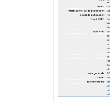
ve
Auteur:
Gi
Informations sur la publication:
Ul
Statut de publication:
Pu
Sujet CREF:
Sc
Mé
Hi
Mots-clés:
Mu
ce
cel
ne
nu
nu
os
re
th
ul
Note générale:
SC
Langue:
An
Identificateurs:
ur
in
in
in