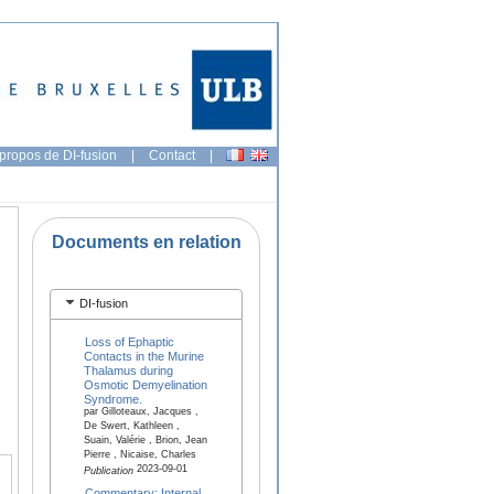
propos de DI-fusion
|
Contact
|
Documents en relation
DI-fusion
Loss of Ephaptic
Contacts in the Murine
Thalamus during
Osmotic Demyelination
Syndrome.
par Gilloteaux, Jacques ,
De Swert, Kathleen ,
Suain, Valérie , Brion, Jean
Pierre , Nicaise, Charles
2023-09-01
Publication
Commentary: Internal