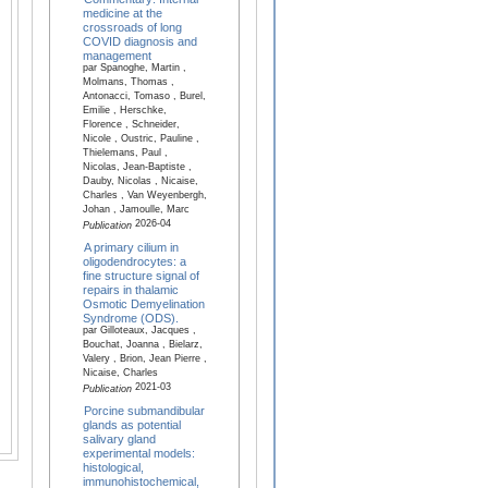
medicine at the
crossroads of long
COVID diagnosis and
management
par Spanoghe, Martin ,
Molmans, Thomas ,
Antonacci, Tomaso , Burel,
Emilie , Herschke,
Florence , Schneider,
Nicole , Oustric, Pauline ,
Thielemans, Paul ,
Nicolas, Jean-Baptiste ,
Dauby, Nicolas , Nicaise,
Charles , Van Weyenbergh,
Johan , Jamoulle, Marc
2026-04
Publication
A primary cilium in
oligodendrocytes: a
fine structure signal of
repairs in thalamic
Osmotic Demyelination
Syndrome (ODS).
par Gilloteaux, Jacques ,
Bouchat, Joanna , Bielarz,
Valery , Brion, Jean Pierre ,
Nicaise, Charles
2021-03
Publication
Porcine submandibular
glands as potential
salivary gland
experimental models:
histological,
immunohistochemical,