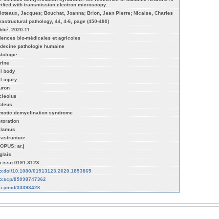
rified with transmission electron microscopy.
lloteaux, Jacques; Bouchat, Joanna; Brion, Jean Pierre; Nicaise, Charles
trastructural pathology, 44, 4-6, page (450-480)
blié, 2020-11
iences bio-médicales et agricoles
decine pathologie humaine
stologie
rine
ll body
l injury
uron
cleolus
cleus
motic demyelination syndrome
storation
alamus
trastructure
OPUS: ar.j
glais
n:issn:0191-3123
fo:doi/10.1080/01913123.2020.1853865
fo:scp/85098747362
fo:pmid/33393428