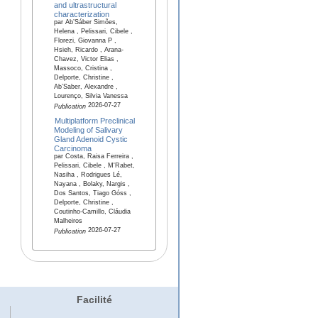
and ultrastructural
characterization
par Ab’Sáber Simões,
Helena , Pelissari, Cibele ,
Florezi, Giovanna P ,
Hsieh, Ricardo , Arana-
Chavez, Victor Elias ,
Massoco, Cristina ,
Delporte, Christine ,
Ab’Saber, Alexandre ,
Lourenço, Silvia Vanessa
2026-07-27
Publication
Multiplatform Preclinical
Modeling of Salivary
Gland Adenoid Cystic
Carcinoma
par Costa, Raisa Ferreira ,
Pelissari, Cibele , M'Rabet,
Nasiha , Rodrigues Lé,
Nayana , Bolaky, Nargis ,
Dos Santos, Tiago Góss ,
Delporte, Christine ,
Coutinho-Camillo, Cláudia
Malheiros
2026-07-27
Publication
Facilité