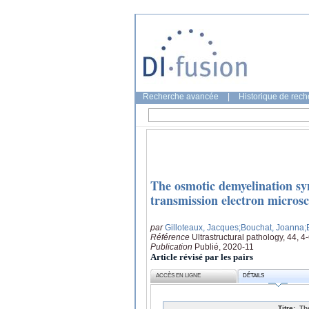
Recherche avancée
|
Historique de rec
The osmotic demyelination syn
transmission electron microsc
par
Gilloteaux, Jacques
;Bouchat, Joanna
;
Référence
Ultrastructural pathology, 44, 
Publication
Publié, 2020-11
Article révisé par les pairs
ACCÈS EN LIGNE
DÉTAILS
Titre:
Th