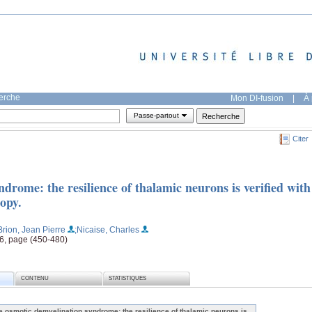
herche
Mon DI-fusion
|
À 
Passe-partout
Citer
drome: the resilience of thalamic neurons is verified with
opy.
Brion, Jean Pierre
;Nicaise, Charles
4-6, page (450-480)
CONTENU
STATISTIQUES
e osmotic demyelination syndrome: the resilience of thalamic neurons is