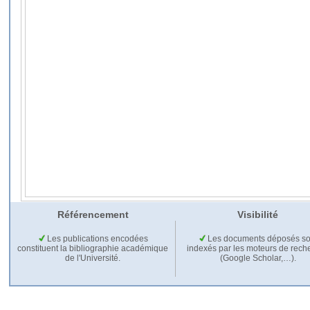
Référencement
Visibilité
Les publications encodées
Les documents déposés so
constituent la bibliographie académique
indexés par les moteurs de rech
de l'Université.
(Google Scholar,…).