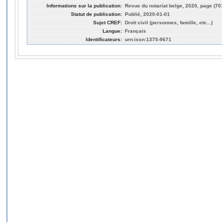
Informations sur la publication:
Revue du notariat belge, 2020, page (70
Statut de publication:
Publié, 2020-01-01
Sujet CREF:
Droit civil (personnes, famille, etc...)
Langue:
Français
Identificateurs:
urn:issn:1375-9671