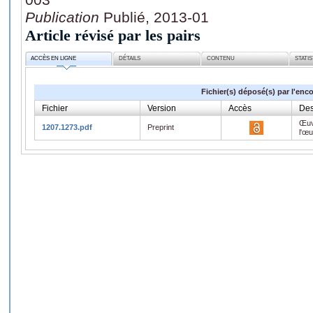
Publication
Publié, 2013-01
Article révisé par les pairs
ACCÈS EN LIGNE
DÉTAILS
CONTENU
STATI
Fichier(s) déposé(s) par l'enc
Fichier
Version
Accès
Des
Œuv
1207.1273.pdf
Preprint
l'œ