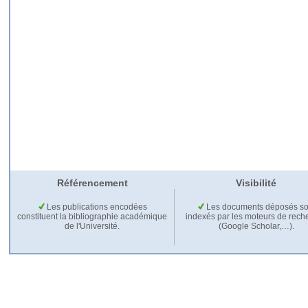
Référencement
Visibilité
Les publications encodées
Les documents déposés so
constituent la bibliographie académique
indexés par les moteurs de rech
de l'Université.
(Google Scholar,…).