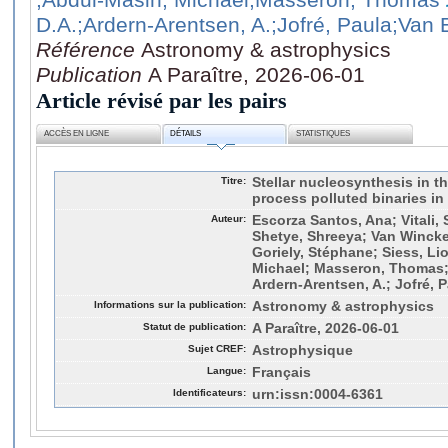
D.A.
;Ardern-Arentsen, A.
;Jofré, Paula
;Van 
Référence
Astronomy & astrophysics
Publication
A Paraître, 2026-06-01
Article révisé par les pairs
ACCÈS EN LIGNE
DÉTAILS
STATISTIQUES
Titre:
Stellar nucleosynthesis in th
process polluted binaries 
Auteur:
Escorza Santos, Ana; Vitali, 
Shetye, Shreeya; Van Wincke
Goriely, Stéphane; Siess, Li
Michael; Masseron, Thomas; 
Ardern-Arentsen, A.; Jofré, 
Informations sur la publication:
Astronomy & astrophysics
Statut de publication:
A Paraître, 2026-06-01
Sujet CREF:
Astrophysique
Langue:
Français
Identificateurs:
urn:issn:0004-6361