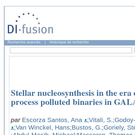
Recherche avancée
|
Historique de recherche
Stellar nucleosynthesis in the era 
process polluted binaries in G
par
Escorza Santos, Ana
;Vitali, S.
;Godoy-
;Van Winckel, Hans
;Bustos, G.
;Goriely, S
;Abdul-Masih, Michael
;Masseron, Thomas