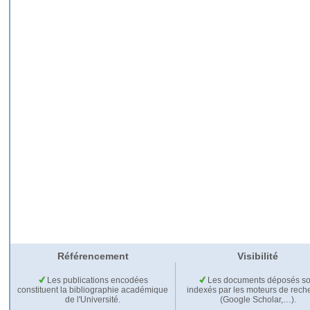
Référencement
Visibilité
Les publications encodées
Les documents déposés so
constituent la bibliographie académique
indexés par les moteurs de rech
de l'Université.
(Google Scholar,…).