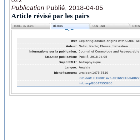
Publication
Publié, 2018-04-05
Article révisé par les pairs
ACCÈS EN LIGNE
DÉTAILS
CONTENU
STATI
Titre:
Exploring cosmic origins with CORE: Mit
Auteur:
Natoli, Paolo; Clesse, Sébastien
Informations sur la publication:
Journal of Cosmology and Astroparticle
Statut de publication:
Publié, 2018-04-05
Sujet CREF:
Astrophysique
Langue:
Anglais
Identificateurs:
urn:issn:1475-7516
info:doi/10.1088/1475-7516/2018/04/022
info:scp/85047553850