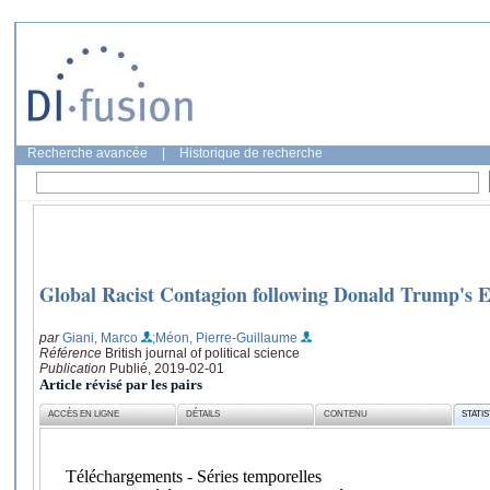
Recherche avancée
|
Historique de recherche
Global Racist Contagion following Donald Trump's E
par
Giani, Marco
;Méon, Pierre-Guillaume
Référence
British journal of political science
Publication
Publié, 2019-02-01
Article révisé par les pairs
ACCÈS EN LIGNE
DÉTAILS
CONTENU
STATI