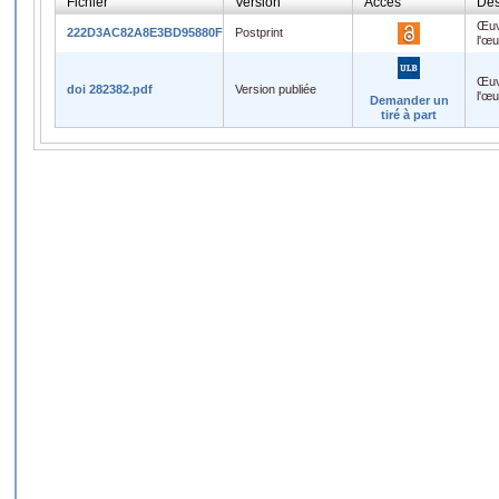
Fichier
Version
Accès
Des
Œuv
222D3AC82A8E3BD95880F262EB3F1F87.PDF
Postprint
l'œ
Œuv
doi 282382.pdf
Version publiée
l'œ
Demander un
tiré à part