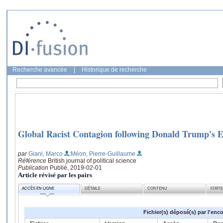
Recherche avancée
|
Historique de recherche
Global Racist Contagion following Donald Trump's E
par
Giani, Marco
;Méon, Pierre-Guillaume
Référence
British journal of political science
Publication
Publié, 2019-02-01
Article révisé par les pairs
ACCÈS EN LIGNE
DÉTAILS
CONTENU
STATI
Fichier(s) déposé(s) par l'enc