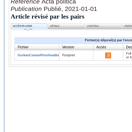
Référence
Acta politica
Publication
Publié, 2021-01-01
Article révisé par les pairs
ACCÈS EN LIGNE
DÉTAILS
CONTENU
STATI
Fichier(s) déposé(s) par l'enc
Fichier
Version
Accès
Des
Full
GurkanComanProofreadbeforepublication.pdf
Postprint
or f