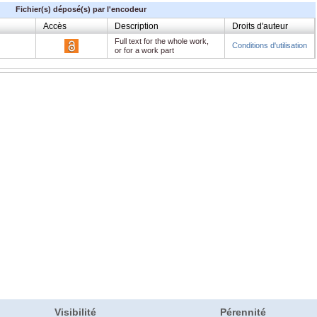
Fichier(s) déposé(s) par l'encodeur
Accès
Description
Droits d'auteur
Full text for the whole work,
Conditions d'utilisation
or for a work part
Visibilité
Pérennité