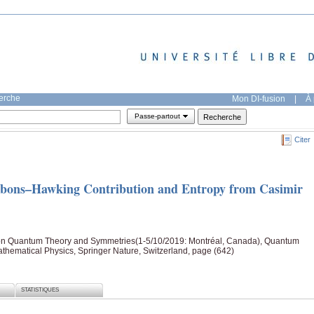
herche
Mon DI-fusion
|
À 
Passe-partout
Citer
bbons–Hawking Contribution and Entropy from Casimir
 on Quantum Theory and Symmetries(1-5/10/2019: Montréal, Canada), Quantum
hematical Physics, Springer Nature, Switzerland, page (642)
STATISTIQUES