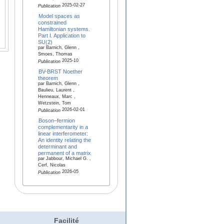
2025-02-27
Publication
Model spaces as
constrained
Hamiltonian systems.
Part I. Application to
SU(2)
par Barnich, Glenn ,
Smoes, Thomas
2025-10
Publication
BV-BRST Noether
theorem
par Barnich, Glenn ,
Baulieu, Laurent ,
Henneaux, Marc ,
Wetzstein, Tom
2026-02-01
Publication
Boson–fermion
complementarity in a
linear interferometer:
An identity relating the
determinant and
permanent of a matrix
par Jabbour, Michael G. ,
Cerf, Nicolas
2026-05
Publication
Facilité