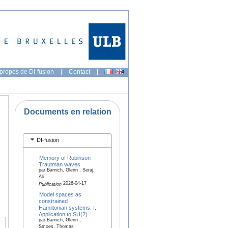
propos de DI-fusion
|
Contact
|
Documents en relation
DI-fusion
Memory of Robinson-
Trautman waves
par Barnich, Glenn , Seraj,
Ali
2026-04-17
Publication
Model spaces as
constrained
Hamiltonian systems: I.
Application to SU(2)
par Barnich, Glenn ,
Smoes, Thomas