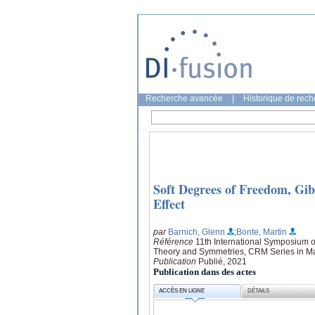
Recherche avancée
|
Historique de rec
Soft Degrees of Freedom, Gi
Effect
par
Barnich, Glenn
;Bonte, Martin
Référence
11th International Symposium
Theory and Symmetries, CRM Series in Mat
Publication
Publié, 2021
Publication dans des actes
ACCÈS EN LIGNE
DÉTAILS