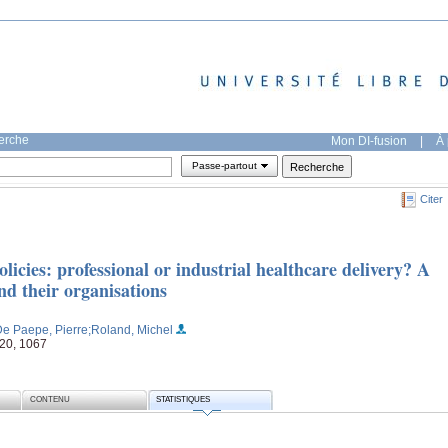
herche
Mon DI-fusion
|
À 
Passe-partout
Citer
licies: professional or industrial healthcare delivery? A
and their organisations
De Paepe, Pierre
;Roland, Michel
 20, 1067
CONTENU
STATISTIQUES