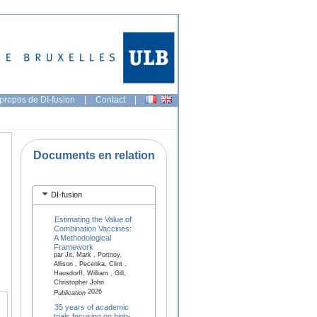
propos de DI-fusion
|
Contact
|
Documents en relation
DI-fusion
Estimating the Value of
Combination Vaccines:
A Methodological
Framework
par Jit, Mark , Portnoy,
Allison , Pecenka, Clint ,
Hausdorff, William , Gill,
Christopher John
2026
Publication
35 years of academic
trials focusing on high-