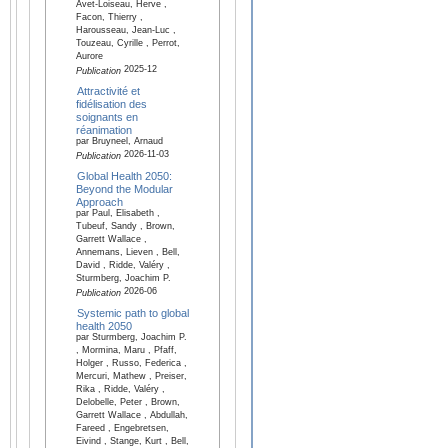
Avet-Loiseau, Herve ,
Facon, Thierry ,
Harousseau, Jean-Luc ,
Touzeau, Cyrille , Perrot,
Aurore
2025-12
Publication
Attractivité et
fidélisation des
soignants en
réanimation
par Bruyneel, Arnaud
2026-11-03
Publication
Global Health 2050:
Beyond the Modular
Approach
par Paul, Elisabeth ,
Tubeuf, Sandy , Brown,
Garrett Wallace ,
Annemans, Lieven , Bell,
David , Ridde, Valéry ,
Sturmberg, Joachim P.
2026-06
Publication
Systemic path to global
health 2050
par Sturmberg, Joachim P.
, Mormina, Maru , Pfaff,
Holger , Russo, Federica ,
Mercuri, Mathew , Preiser,
Rika , Ridde, Valéry ,
Delobelle, Peter , Brown,
Garrett Wallace , Abdullah,
Fareed , Engebretsen,
Eivind , Stange, Kurt , Bell,