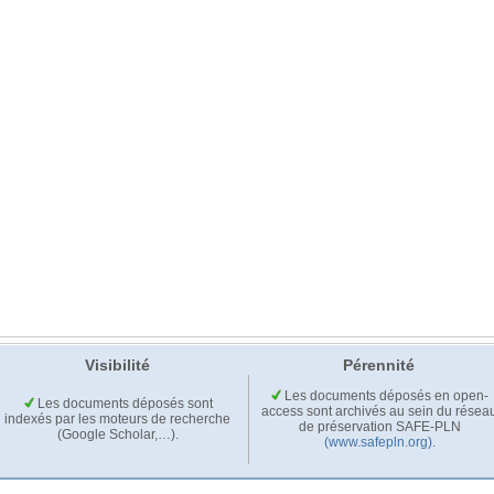
Visibilité
Pérennité
Les documents déposés en open-
Les documents déposés sont
access sont archivés au sein du résea
indexés par les moteurs de recherche
de préservation SAFE-PLN
(Google Scholar,…).
(www.safepln.org)
.