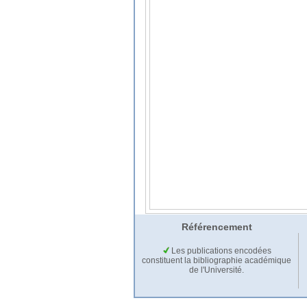
Référencement
Les publications encodées
constituent la bibliographie académique
de l'Université.