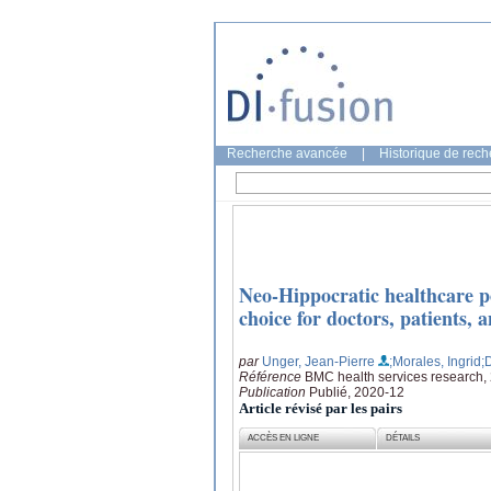
Recherche avancée
|
Historique de rec
Neo-Hippocratic healthcare po
choice for doctors, patients, 
par
Unger, Jean-Pierre
;Morales, Ingrid
;
Référence
BMC health services research,
Publication
Publié, 2020-12
Article révisé par les pairs
ACCÈS EN LIGNE
DÉTAILS