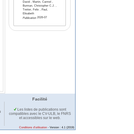
David , Martin, Carmel ,
Burman, Christopher C.J. ,
Tretter, Felix , Paul,
Elisabeth
2026-07
Publication
Facilité
Les listes de publications sont
u
compatibles avec le CV-ULB, le FNRS
et accessibles sur le web.
Conditions d'utilisation
- Version : 4.1 (2019)