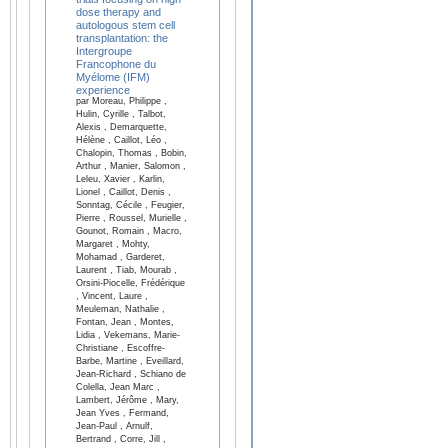
dose therapy and
autologous stem cell
transplantation: the
Intergroupe
Francophone du
Myélome (IFM)
experience
par Moreau, Philippe ,
Hulin, Cyrille , Talbot,
Alexis , Demarquette,
Hélène , Caillot, Léo ,
Chalopin, Thomas , Bobin,
Arthur , Manier, Salomon ,
Leleu, Xavier , Karlin,
Lionel , Caillot, Denis ,
Sonntag, Cécile , Feugier,
Pierre , Roussel, Murielle ,
Gounot, Romain , Macro,
Margaret , Mohty,
Mohamad , Garderet,
Laurent , Tiab, Mourab ,
Orsini-Piocelle, Frédérique
, Vincent, Laure ,
Meuleman, Nathalie ,
Fontan, Jean , Montes,
Lidia , Vekemans, Marie-
Christiane , Escoffre-
Barbe, Martine , Eveillard,
Jean-Richard , Schiano de
Colella, Jean Marc ,
Lambert, Jérôme , Mary,
Jean Yves , Fermand,
Jean-Paul , Arnulf,
Bertrand , Corre, Jill ,