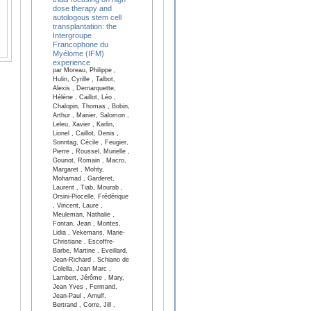
dose therapy and
autologous stem cell
transplantation: the
Intergroupe
Francophone du
Myélome (IFM)
experience
par Moreau, Philippe ,
Hulin, Cyrille , Talbot,
Alexis , Demarquette,
Hélène , Caillot, Léo ,
Chalopin, Thomas , Bobin,
Arthur , Manier, Salomon ,
Leleu, Xavier , Karlin,
Lionel , Caillot, Denis ,
Sonntag, Cécile , Feugier,
Pierre , Roussel, Murielle ,
Gounot, Romain , Macro,
Margaret , Mohty,
Mohamad , Garderet,
Laurent , Tiab, Mourab ,
Orsini-Piocelle, Frédérique
, Vincent, Laure ,
Meuleman, Nathalie ,
Fontan, Jean , Montes,
Lidia , Vekemans, Marie-
Christiane , Escoffre-
Barbe, Martine , Eveillard,
Jean-Richard , Schiano de
Colella, Jean Marc ,
Lambert, Jérôme , Mary,
Jean Yves , Fermand,
Jean-Paul , Arnulf,
Bertrand , Corre, Jill ,