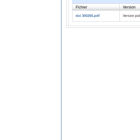
Fichier
Version
doi 300265.pdf
Version pub