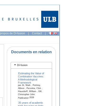
propos de DI-fusion
|
Contact
|
Documents en relation
DI-fusion
Estimating the Value of
Combination Vaccines:
A Methodological
Framework
par Jit, Mark , Portnoy,
Allison , Pecenka, Clint ,
Hausdorff, William , Gill,
Christopher John
2026
Publication
35 years of academic
trials focusing on high-