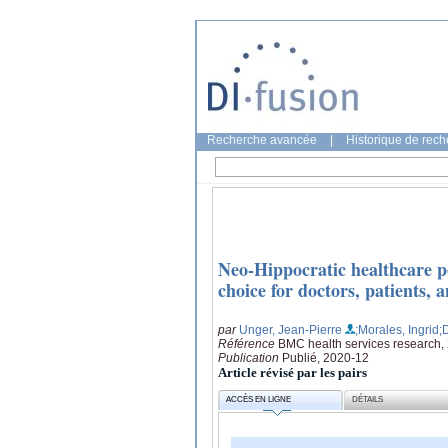
Recherche avancée
|
Historique de rec
Neo-Hippocratic healthcare po
choice for doctors, patients, 
par
Unger, Jean-Pierre
;Morales, Ingrid
;
Référence
BMC health services research,
Publication
Publié, 2020-12
Article révisé par les pairs
ACCÈS EN LIGNE
DÉTAILS