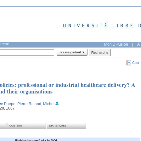
herche
Mon DI-fusion
|
À 
Passe-partout
Citer
licies: professional or industrial healthcare delivery? A
and their organisations
De Paepe, Pierre
;Roland, Michel
 20, 1067
CONTENU
STATISTIQUES
Fichier importé via le DOI