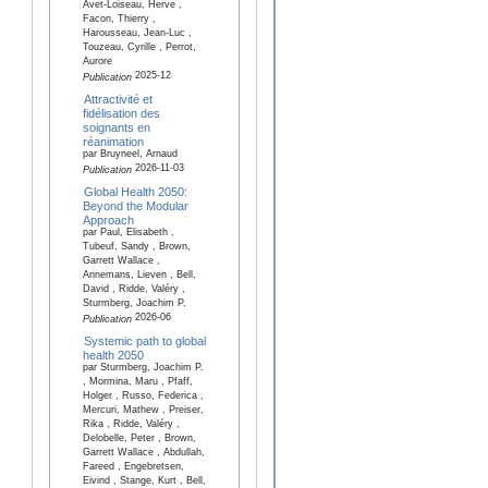
Avet-Loiseau, Herve ,
Facon, Thierry ,
Harousseau, Jean-Luc ,
Touzeau, Cyrille , Perrot,
Aurore
2025-12
Publication
Attractivité et
fidélisation des
soignants en
réanimation
par Bruyneel, Arnaud
2026-11-03
Publication
Global Health 2050:
Beyond the Modular
Approach
par Paul, Elisabeth ,
Tubeuf, Sandy , Brown,
Garrett Wallace ,
Annemans, Lieven , Bell,
David , Ridde, Valéry ,
Sturmberg, Joachim P.
2026-06
Publication
Systemic path to global
health 2050
par Sturmberg, Joachim P.
, Mormina, Maru , Pfaff,
Holger , Russo, Federica ,
Mercuri, Mathew , Preiser,
Rika , Ridde, Valéry ,
Delobelle, Peter , Brown,
Garrett Wallace , Abdullah,
Fareed , Engebretsen,
Eivind , Stange, Kurt , Bell,