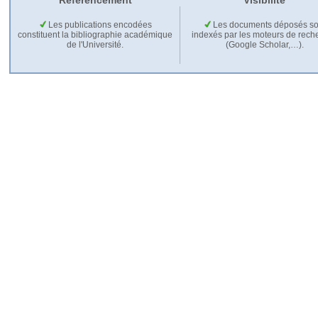
Référencement
Visibilité
Les publications encodées
Les documents déposés so
constituent la bibliographie académique
indexés par les moteurs de rech
de l'Université.
(Google Scholar,…).