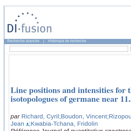
Recherche avancée
|
Historique de recherche
Line positions and intensities for 
isotopologues of germane near 11
par
Richard, Cyril
;Boudon, Vincent
;Rizopou
Jean
;Kwabia-Tchana, Fridolin
Référence
Journal of quantitative spectrosc