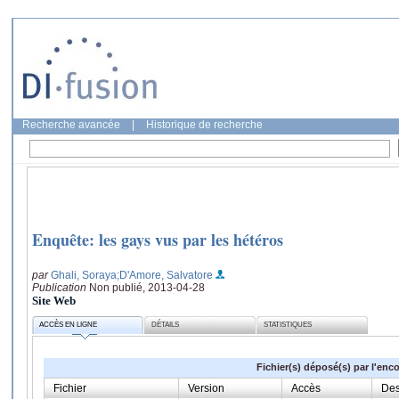
Recherche avancée
|
Historique de recherche
Enquête: les gays vus par les hétéros
par
Ghali, Soraya
;D'Amore, Salvatore
Publication
Non publié, 2013-04-28
Site Web
ACCÈS EN LIGNE
DÉTAILS
STATISTIQUES
Fichier(s) déposé(s) par l'enc
Fichier
Version
Accès
Des