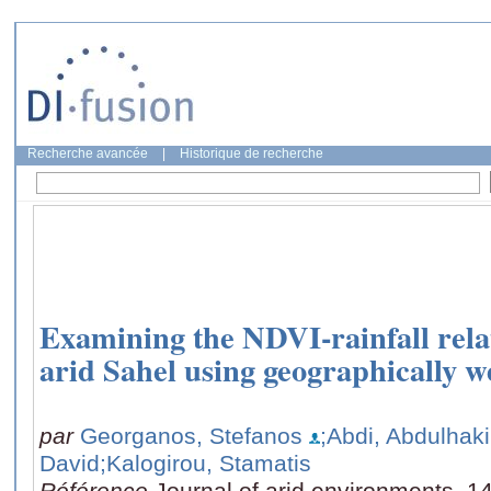
Recherche avancée
|
Historique de recherche
Examining the NDVI-rainfall relat
arid Sahel using geographically w
par
Georganos, Stefanos
;Abdi, Abdulhak
David
;Kalogirou, Stamatis
Référence
Journal of arid environments, 1