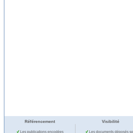
Référencement
Visibilité
Les publications encodées
Les documents déposés so