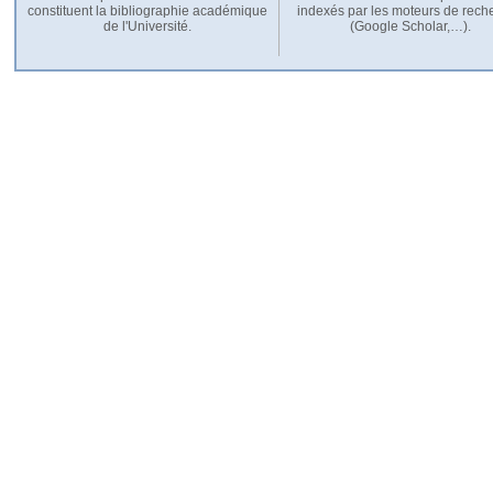
constituent la bibliographie académique
indexés par les moteurs de rech
de l'Université.
(Google Scholar,…).