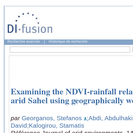
Recherche avancée
|
Historique de recherche
Examining the NDVI-rainfall relat
arid Sahel using geographically w
par
Georganos, Stefanos
;Abdi, Abdulhak
David
;Kalogirou, Stamatis
Référence
Journal of arid environments, 1