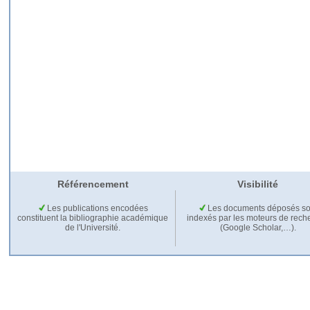
Référencement
Visibilité
Les publications encodées
Les documents déposés so
constituent la bibliographie académique
indexés par les moteurs de rech
de l'Université.
(Google Scholar,…).