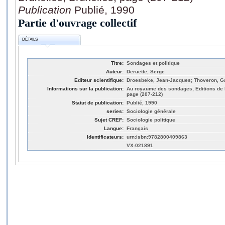
Publication
Publié, 1990
Partie d'ouvrage collectif
DÉTAILS
Titre:
Sondages et politique
Auteur:
Deruette, Serge
Editeur scientifique:
Droesbeke, Jean-Jacques; Thoveron, Ga
Informations sur la publication:
Au royaume des sondages, Editions de l'
page (207-212)
Statut de publication:
Publié, 1990
series:
Sociologie générale
Sujet CREF:
Sociologie politique
Langue:
Français
Identificateurs:
urn:isbn:9782800409863
VX-021891