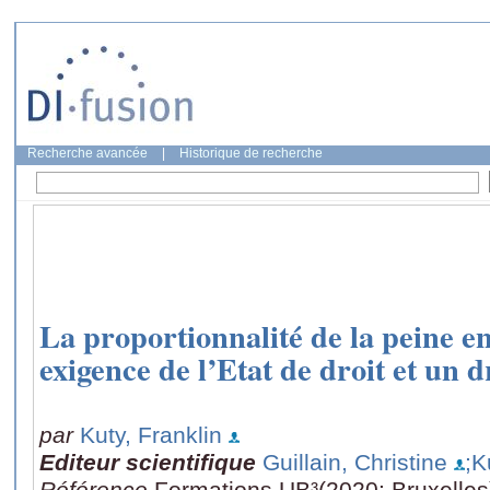
Recherche avancée
|
Historique de recherche
La proportionnalité de la peine en
exigence de l’Etat de droit et un d
par
Kuty, Franklin
Editeur scientifique
Guillain, Christine
;K
Référence
Formations UB³(2020: Bruxelles),