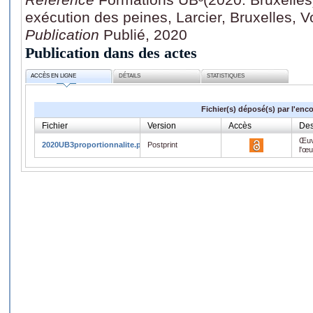
exécution des peines, Larcier, Bruxelles, V
Publication
Publié, 2020
Publication dans des actes
ACCÈS EN LIGNE
DÉTAILS
STATISTIQUES
Fichier(s) déposé(s) par l'enc
Fichier
Version
Accès
Des
Œuv
2020UB3proportionnalite.pdf
Postprint
l'œ