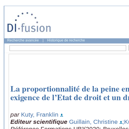
Recherche avancée
|
Historique de recherche
La proportionnalité de la peine en
exigence de l’Etat de droit et un d
par
Kuty, Franklin
Editeur scientifique
Guillain, Christine
;K
Référence
Formations UB³(2020: Bruxelles),