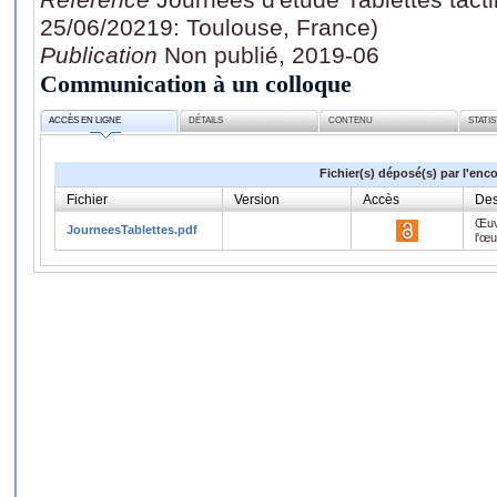
25/06/20219: Toulouse, France)
Publication
Non publié, 2019-06
Communication à un colloque
ACCÈS EN LIGNE
DÉTAILS
CONTENU
STATI
Fichier(s) déposé(s) par l'enc
Fichier
Version
Accès
Des
Œuv
JourneesTablettes.pdf
l'œ