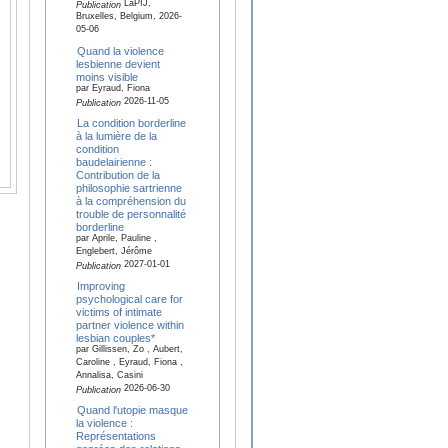
LaPIJ,
Publication
Bruxelles, Belgium, 2026-
05-06
Quand la violence
lesbienne devient
moins visible
par Eyraud, Fiona
2026-11-05
Publication
La condition borderline
à la lumière de la
condition
baudelairienne :
Contribution de la
philosophie sartrienne
à la compréhension du
trouble de personnalité
borderline
par Aprile, Pauline ,
Englebert, Jérôme
2027-01-01
Publication
Improving
psychological care for
victims of intimate
partner violence within
lesbian couples*
par Gillissen, Zo , Aubert,
Caroline , Eyraud, Fiona ,
Annalisa, Casini
2026-06-30
Publication
Quand l'utopie masque
la violence :
Représentations