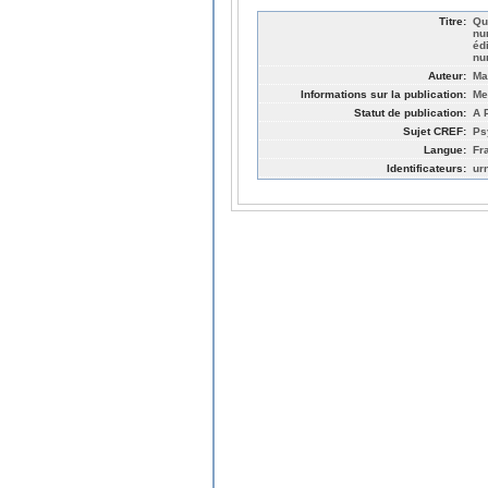
Titre:
Qu
nu
éd
nu
Auteur:
Ma
Informations sur la publication:
Me
Statut de publication:
A 
Sujet CREF:
Ps
Langue:
Fr
Identificateurs:
ur