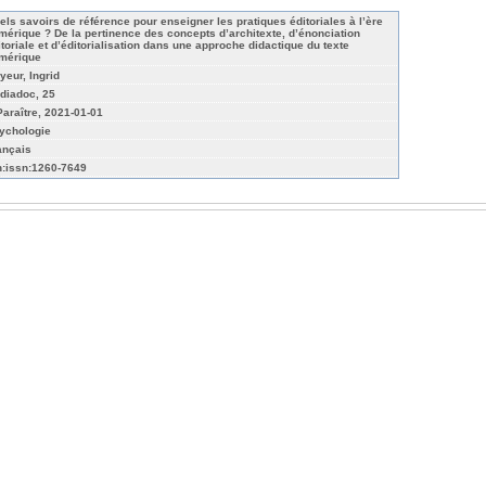
els savoirs de référence pour enseigner les pratiques éditoriales à l’ère
mérique ? De la pertinence des concepts d’architexte, d’énonciation
itoriale et d’éditorialisation dans une approche didactique du texte
mérique
yeur, Ingrid
diadoc, 25
Paraître, 2021-01-01
ychologie
ançais
n:issn:1260-7649