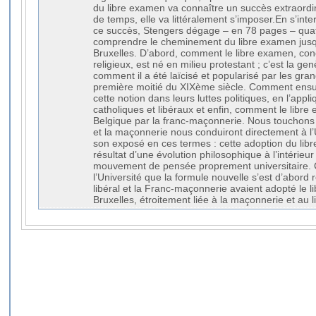
du libre examen va connaître un succès extraordi
de temps, elle va littéralement s’imposer.En s’inte
ce succès, Stengers dégage – en 78 pages – quat
comprendre le cheminement du libre examen jusqu
Bruxelles. D’abord, comment le libre examen, con
religieux, est né en milieu protestant ; c’est la ge
comment il a été laïcisé et popularisé par les gran
première moitié du XIXème siècle. Comment ensuit
cette notion dans leurs luttes politiques, en l’appli
catholiques et libéraux et enfin, comment le libr
Belgique par la franc-maçonnerie. Nous touchons a
et la maçonnerie nous conduiront directement à l’
son exposé en ces termes : cette adoption du libr
résultat d’une évolution philosophique à l’intérieur d
mouvement de pensée proprement universitaire. C’
l’Université que la formule nouvelle s’est d’abord
libéral et la Franc-maçonnerie avaient adopté le l
Bruxelles, étroitement liée à la maçonnerie et au li