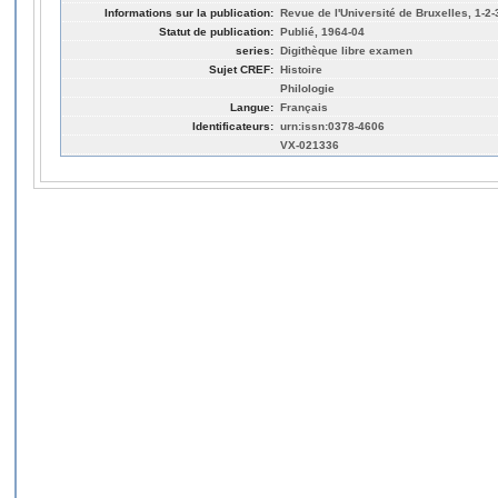
Informations sur la publication:
Revue de l'Université de Bruxelles, 1-2-
Statut de publication:
Publié, 1964-04
series:
Digithèque libre examen
Sujet CREF:
Histoire
Philologie
Langue:
Français
Identificateurs:
urn:issn:0378-4606
VX-021336