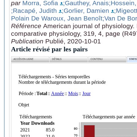
par
Morra, Sofia
;Gauthey, Anais
;Hossein
;Racapé, Judith
;Gorlier, Damien
;Migeot
Polain De Waroux, Jean Benoît
;Van De Bor
Référence
American journal of physiology. 
comparative physiology, 319, 4, page (R4
Publication
Publié, 2020-10-01
Article révisé par les pairs
ACCÈS EN LIGNE
DÉTAILS
CONTENU
STATI