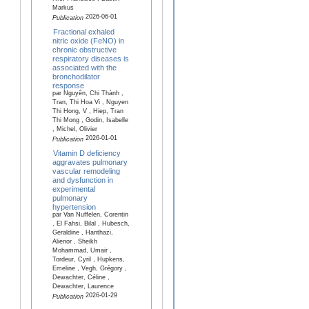
Markus
2026-06-01
Publication
Fractional exhaled
nitric oxide (FeNO) in
chronic obstructive
respiratory diseases is
associated with the
bronchodilator
response
par Nguyên, Chi Thành ,
Tran, Thi Hoa Vi , Nguyen
Thi Hong, V , Hiep, Tran
Thi Mong , Godin, Isabelle
, Michel, Olivier
2026-01-01
Publication
Vitamin D deficiency
aggravates pulmonary
vascular remodeling
and dysfunction in
experimental
pulmonary
hypertension
par Van Nuffelen, Corentin
, El Fahsi, Bilal , Hubesch,
Geraldine , Hanthazi,
Alienor , Sheikh
Mohammad, Umair ,
Tordeur, Cyril , Hupkens,
Emeline , Vegh, Grégory ,
Dewachter, Céline ,
Dewachter, Laurence
2026-01-29
Publication