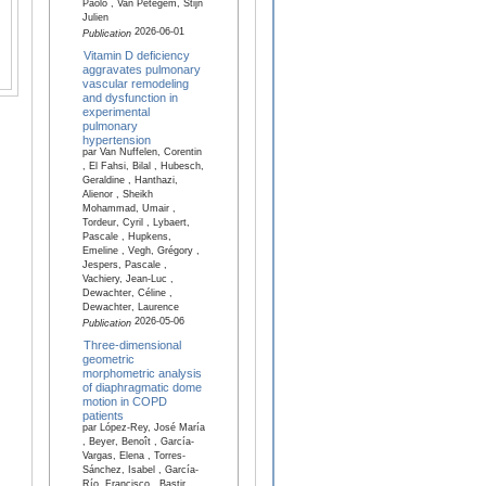
Paolo , Van Petegem, Stijn
Julien
2026-06-01
Publication
Vitamin D deficiency
aggravates pulmonary
vascular remodeling
and dysfunction in
experimental
pulmonary
hypertension
par Van Nuffelen, Corentin
, El Fahsi, Bilal , Hubesch,
Geraldine , Hanthazi,
Alienor , Sheikh
Mohammad, Umair ,
Tordeur, Cyril , Lybaert,
Pascale , Hupkens,
Emeline , Vegh, Grégory ,
Jespers, Pascale ,
Vachiery, Jean-Luc ,
Dewachter, Céline ,
Dewachter, Laurence
2026-05-06
Publication
Three-dimensional
geometric
morphometric analysis
of diaphragmatic dome
motion in COPD
patients
par López-Rey, José María
, Beyer, Benoît , García-
Vargas, Elena , Torres-
Sánchez, Isabel , García-
Río, Francisco , Bastir,