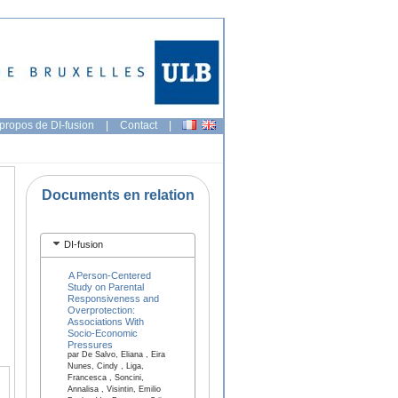
propos de DI-fusion
|
Contact
|
Documents en relation
DI-fusion
A Person-Centered
Study on Parental
Responsiveness and
Overprotection:
Associations With
Socio-Economic
Pressures
par De Salvo, Eliana , Eira
Nunes, Cindy , Liga,
Francesca , Soncini,
Annalisa , Visintin, Emilio