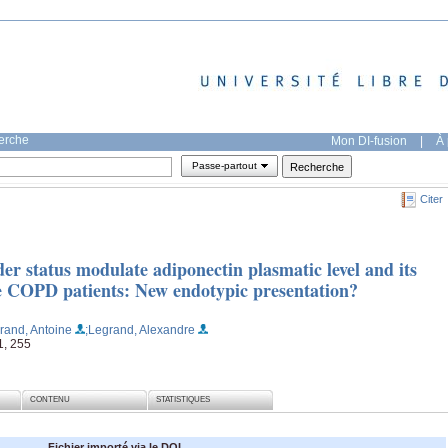
herche
Mon DI-fusion
|
À 
Passe-partout
Citer
r status modulate adiponectin plasmatic level and its
e COPD patients: New endotypic presentation?
rand, Antoine
;Legrand, Alexandre
1, 255
CONTENU
STATISTIQUES
Fichier importé via le DOI