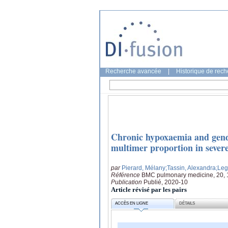
Recherche avancée
|
Historique de rec
Chronic hypoxaemia and gende
multimer proportion in sever
par
Pierard, Mélany
;Tassin, Alexandra
;Leg
Référence
BMC pulmonary medicine, 20, 
Publication
Publié, 2020-10
Article révisé par les pairs
ACCÈS EN LIGNE
DÉTAILS