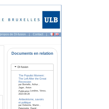
propos de DI-fusion
|
Contact
|
Documents en relation
DI-fusion
The Populist Moment :
The Left After the Great
Recession
par Borriello, Arthur ,
Jager, Anton
Londres, Verso,
Publication
2023-09-26
Antiwokisme, savoirs
et politique
par Deleixhe, Martin ,
Paternotte, David ,