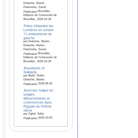
Deleixhe, Martin ,
Paternotte, David
Bruxelles,
Publication
Editions de l'Université de
Bruxelles, 2026-10-29
Prière d'éteindre les
Lumières en sortant
?:L'antiwokisme de
gauche
par Deleixhe, Martin ,
Deleixhe, Martin ,
Paternotte, David
Bruxelles,
Publication
Editions de l'Université de
Bruxelles, 2026-10-29
Boundaries of
Solidarity
par Barbi, Guido ,
Deleixhe, Martin
2026-06-30
Publication
Averroès malgré lui :
usages,
détournements et
controverses dans
l'Egypte du XXème
siècle
par Zghal, Safia
2026-10-02
Publication