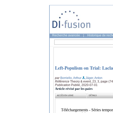
Recherche avancée
|
Historique de rec
Left-Populism on Trial: Lacla
par
Borriello, Arthur
;Jäger, Anton
Référence
Theory & event, 23, 3, page (7
Publication
Publié, 2020-07-01
Article révisé par les pairs
ACCÈS EN LIGNE
DÉTAILS