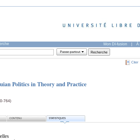
herche
Mon DI-fusion
|
À 
Passe-partout
Citer
uian Politics in Theory and Practice
40-764)
CONTENU
STATISTIQUES