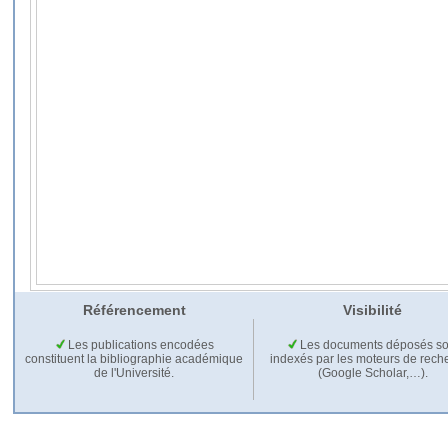
Référencement
Visibilité
Les publications encodées
Les documents déposés so
constituent la bibliographie académique
indexés par les moteurs de rech
de l'Université.
(Google Scholar,…).