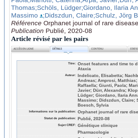
Thomas
;Schöls, Lüdger
;Giordano, Ilaria A
Massimo
;Didszdun, Claire
;Schulz, Jörg 
Référence
Orphanet journal of rare disease
Publication
Publié, 2020-08
Article révisé par les pairs
ACCÈS EN LIGNE
DÉTAILS
CONTENU
STATI
Titre:
Onset features and time to d
Ataxia
Auteur:
Indelicato, Elisabetta; Nach
Andreas; Amprosi, Matthias;
Raffaella; Giunti, Paola; Mari
Javier; Dürr, Alexandra; Klo
Lüdger; Giordano, Ilaria Ann
Massimo; Didszdun, Claire; 
Boesch, Sylvia
Informations sur la publication:
Orphanet journal of rare dise
Statut de publication:
Publié, 2020-08
Sujet CREF:
Génétique clinique
Pharmacologie