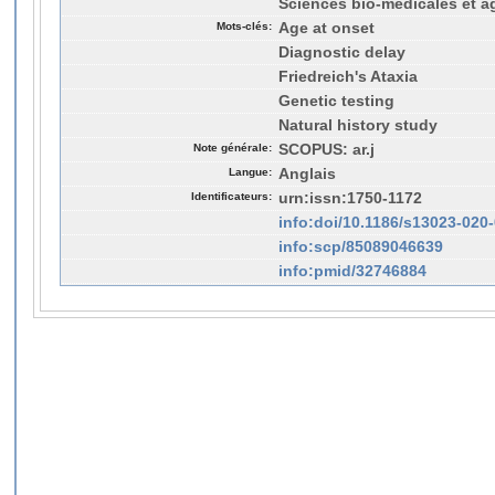
Sciences bio-médicales et a
Mots-clés:
Age at onset
Diagnostic delay
Friedreich's Ataxia
Genetic testing
Natural history study
Note générale:
SCOPUS: ar.j
Langue:
Anglais
Identificateurs:
urn:issn:1750-1172
info:doi/10.1186/s13023-020
info:scp/85089046639
info:pmid/32746884