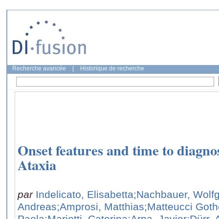
Recherche avancée
|
Historique de recherche
Onset features and time to diagnos
Ataxia
par
Indelicato, Elisabetta
;Nachbauer, Wolf
Andreas
;Amprosi, Matthias
;Matteucci Goth
Paola
;Mariotti, Caterina
;Arpa, Javier
;Dürr,