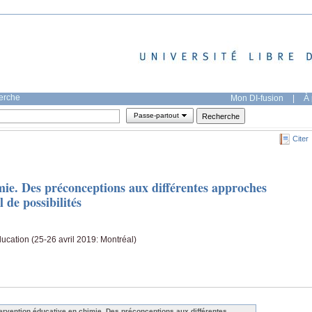
herche
Mon DI-fusion
|
À 
Passe-partout
Citer
mie. Des préconceptions aux différentes approches
 de possibilités
ucation (25-26 avril 2019: Montréal)
tervention éducative en chimie. Des préconceptions aux différentes