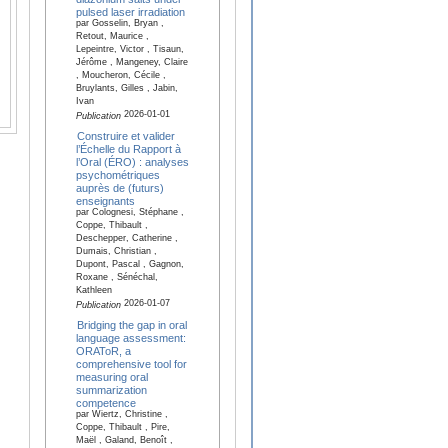
pulsed laser irradiation
par Gosselin, Bryan ,
Retout, Maurice ,
Lepeintre, Victor , Tisaun,
Jérôme , Mangeney, Claire
, Moucheron, Cécile ,
Bruylants, Gilles , Jabin,
Ivan
2026-01-01
Publication
Construire et valider
l’Échelle du Rapport à
l’Oral (ÉRO) : analyses
psychométriques
auprès de (futurs)
enseignants
par Colognesi, Stéphane ,
Coppe, Thibault ,
Deschepper, Catherine ,
Dumais, Christian ,
Dupont, Pascal , Gagnon,
Roxane , Sénéchal,
Kathleen
2026-01-07
Publication
Bridging the gap in oral
language assessment:
ORAToR, a
comprehensive tool for
measuring oral
summarization
competence
par Wiertz, Christine ,
Coppe, Thibault , Pire,
Maël , Galand, Benoît ,