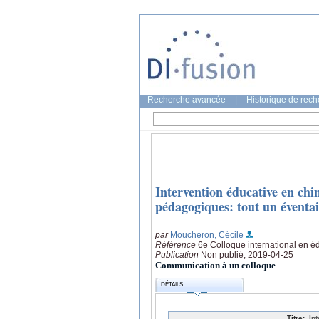
Recherche avancée
|
Historique de rec
Intervention éducative en chi
pédagogiques: tout un éventail
par
Moucheron, Cécile
Référence
6e Colloque international en éd
Publication
Non publié, 2019-04-25
Communication à un colloque
DÉTAILS
Titre:
In