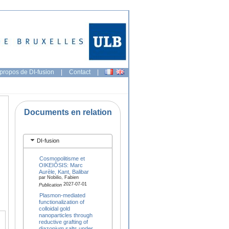
propos de DI-fusion
|
Contact
|
Documents en relation
DI-fusion
Cosmopolitisme et
OIKEIÔSIS: Marc
Aurèle, Kant, Balibar
par Nobilio, Fabien
2027-07-01
Publication
Plasmon-mediated
functionalization of
colloidal gold
nanoparticles through
reductive grafting of
diazonium salts under