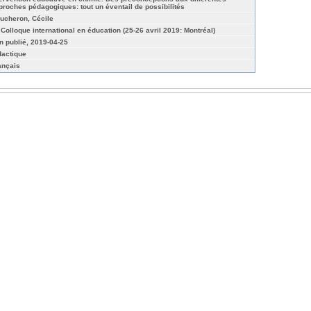
proches pédagogiques: tout un éventail de possibilités
ucheron, Cécile
 Colloque international en éducation (25-26 avril 2019: Montréal)
n publié, 2019-04-25
dactique
ançais