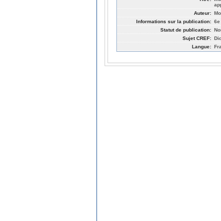
ap
Auteur:
Mo
Informations sur la publication:
6e
Statut de publication:
No
Sujet CREF:
Di
Langue:
Fr