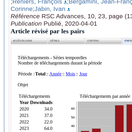
;Reniers, François
;Bergamini, Jean-Fran
Corinne
;Jabin, Ivan
Référence
RSC Advances, 10, 23, page (1
Publication
Publié, 2020-04-01
Article révisé par les pairs
ACCÈS EN LIGNE
DÉTAILS
CONTENU
STATI