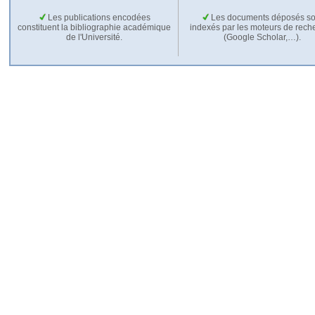
Les publications encodées
Les documents déposés so
constituent la bibliographie académique
indexés par les moteurs de rech
de l'Université.
(Google Scholar,…).