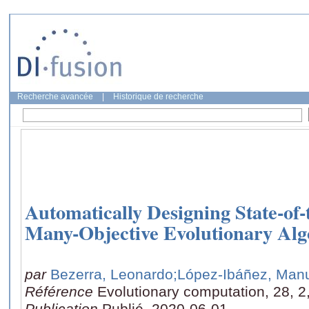
Recherche avancée
|
Historique de recherche
Automatically Designing State-of-
Many-Objective Evolutionary Alg
par
Bezerra, Leonardo
;López-Ibáñez, Man
Référence
Evolutionary computation, 28, 2
Publication
Publié, 2020-06-01