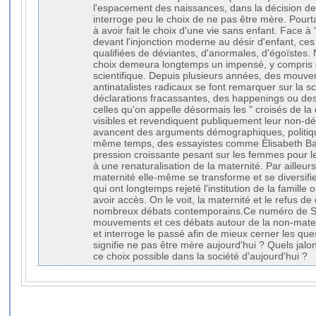
l'espacement des naissances, dans la décision de
interroge peu le choix de ne pas être mère. Pourt
à avoir fait le choix d'une vie sans enfant. Face à 
devant l'injonction moderne au désir d'enfant, c
qualifiées de déviantes, d'anormales, d'égoïstes. 
choix demeura longtemps un impensé, y compris 
scientifique. Depuis plusieurs années, des mouv
antinatalistes radicaux se font remarquer sur la 
déclarations fracassantes, des happenings ou de
celles qu'on appelle désormais les " croisés de la 
visibles et revendiquent publiquement leur non-dési
avancent des arguments démographiques, politiq
même temps, des essayistes comme Élisabeth Ba
pression croissante pesant sur les femmes pour le
à une renaturalisation de la maternité. Par ailleurs
maternité elle-même se transforme et se diversif
qui ont longtemps rejeté l'institution de la famil
avoir accès. On le voit, la maternité et le refus de
nombreux débats contemporains.Ce numéro de Se
mouvements et ces débats autour de la non-matern
et interroge le passé afin de mieux cerner les qu
signifie ne pas être mère aujourd'hui ? Quels jal
ce choix possible dans la société d'aujourd'hui ?