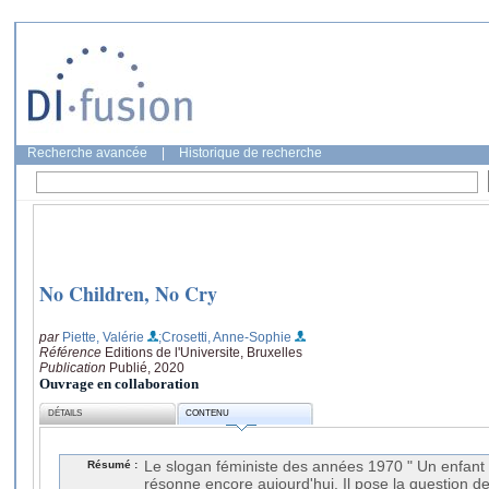
Recherche avancée
|
Historique de recherche
No Children, No Cry
par
Piette, Valérie
;Crosetti, Anne-Sophie
Référence
Editions de l'Universite, Bruxelles
Publication
Publié, 2020
Ouvrage en collaboration
DÉTAILS
CONTENU
Résumé :
Le slogan féministe des années 1970 " Un enfant q
résonne encore aujourd'hui. Il pose la question de