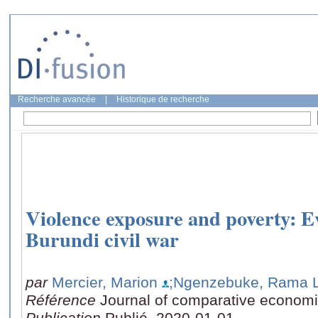
Recherche avancée
|
Historique de recherche
Violence exposure and poverty: E
Burundi civil war
par
Mercier, Marion
;Ngenzebuke, Rama L
Référence
Journal of comparative econom
Publication
Publié, 2020-01-01