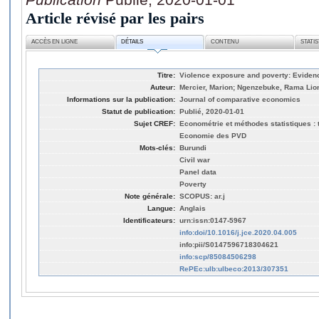
Article révisé par les pairs
ACCÈS EN LIGNE
DÉTAILS
CONTENU
STATI
Titre:
Violence exposure and poverty: Evidenc
Auteur:
Mercier, Marion; Ngenzebuke, Rama Lion
Informations sur la publication:
Journal of comparative economics
Statut de publication:
Publié, 2020-01-01
Sujet CREF:
Econométrie et méthodes statistiques : t
Economie des PVD
Mots-clés:
Burundi
Civil war
Panel data
Poverty
Note générale:
SCOPUS: ar.j
Langue:
Anglais
Identificateurs:
urn:issn:0147-5967
info:doi/10.1016/j.jce.2020.04.005
info:pii/S0147596718304621
info:scp/85084506298
RePEc:ulb:ulbeco:2013/307351