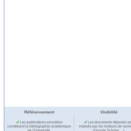
Référencement
Visibilité
Les publications encodées
Les documents déposés so
constituent la bibliographie académique
indexés par les moteurs de rech
de l'Université.
(Google Scholar,…).