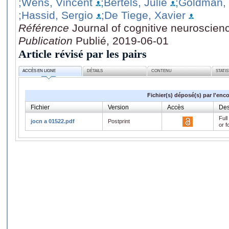
;Wens, Vincent
;Bertels, Julie
;Goldman,
;Hassid, Sergio
;De Tiege, Xavier
Référence
Journal of cognitive neuroscien
Publication
Publié, 2019-06-01
Article révisé par les pairs
ACCÈS EN LIGNE
DÉTAILS
CONTENU
STATI
Fichier(s) déposé(s) par l'enc
Fichier
Version
Accès
Des
Full
jocn a 01522.pdf
Postprint
or f